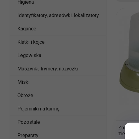
Higiena
Identyfikatory, adresówki, lokalizatory
Kagańce
Klatki i kojce
Legowiska
Maszynki, trymery, nożyczki
Miski
Obroże
Pojemniki na karmę
Pozostałe
Zolux Dy
zielony 6
Preparaty