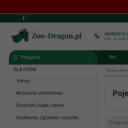
665065310, 
Pon. - Pt. 8.00
Kot
Kategorie
DLA PSÓW
Strona głó
Karmy
Poje
Akcesoria szkoleniowe
Drzwiczki, klapki, tunele
Grzebienie, Zgrzebła i szczotki
Sortuj we