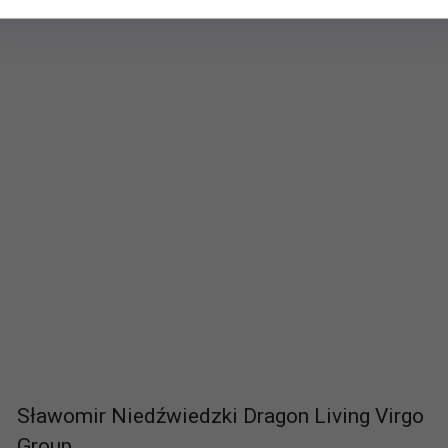
Sławomir Niedźwiedzki Dragon Living Virgo
Group