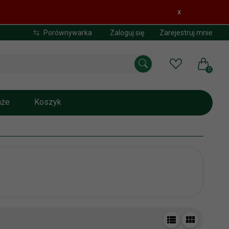
x
Porównywarka
Zaloguj się
Zarejestruj mnie
0
aże
Koszyk