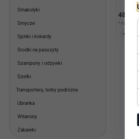
Smakołyki
48,
60
Smycze
* z podatki
Spinki i kokardy
Środki na pasożyty
Szampony i odżywki
Szelki
Transportery, torby podróżne
Ubranka
Witaminy
Zabawki