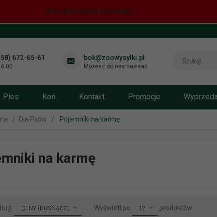
Strona korzysta z Cookies!
(58) 672-65-61
bok@zoowysylki.pl
Szukaj...
-16.00
Możesz do nas napisać
Pies
Koń
Kontakt
Promocje
Wyprzed
wna
Dla Psów
Pojemniki na karmę
mniki na karmę
sort
pop
dług:
Wyświetl po
produktów
CENY (ROSNĄCO)
12