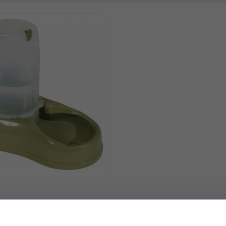
strybutor woda BREAK jasno
,5L