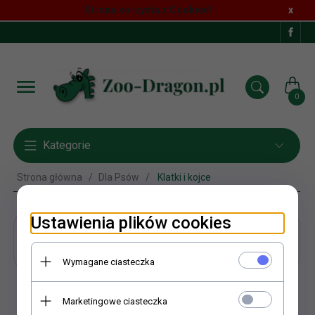
Strona korzysta z Cookies!
x
0
Kategorie
Strona główna
Dla Psów
Klatki i kojce
Ustawienia plików cookies
Klatki i kojce
Wymagane ciasteczka
Marketingowe ciasteczka