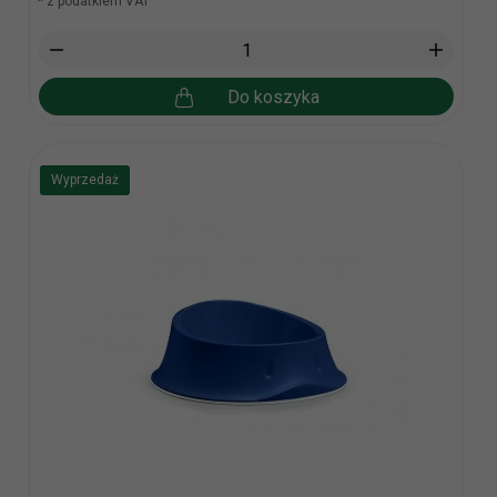
* z podatkiem VAT
Do koszyka
Wyprzedaż