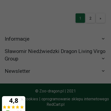
1
2
»
Informacje
Sławomir Niedźwiedzki Dragon Living Virgo
Group
Newsletter
Zapisz się do newslettera
665065310 (58) 672-65-61
© Zoo-dragon.pl | 2021
zamowienia@zoo-dragon.pl
Informacja o cookies
|
oprogramowanie sklepu internetowego
RedCart.pl