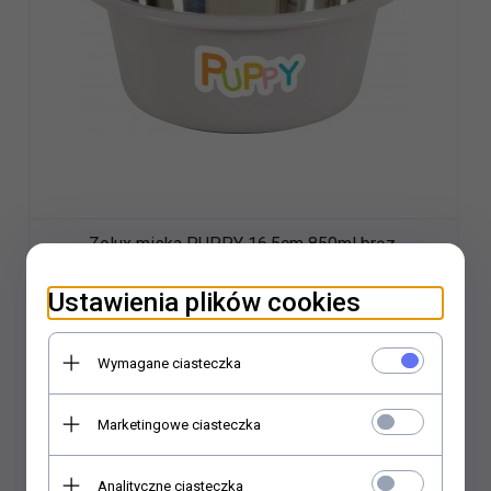
Zolux miska PUPPY 16,5cm 850ml brąz
Ustawienia plików cookies
18,
38
PLN*
22,98 PLN*
Wymagane ciasteczka
Oszczędzasz 4.60 PLN
Najniższa cena produktu z ostatnich 30 dni:
22.98 PLN
Marketingowe ciasteczka
* z podatkiem VAT
Analityczne ciasteczka