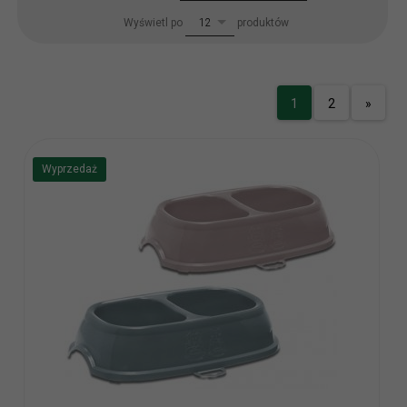
pop
Wyświetl po
produktów
12
1
2
»
Wyprzedaż