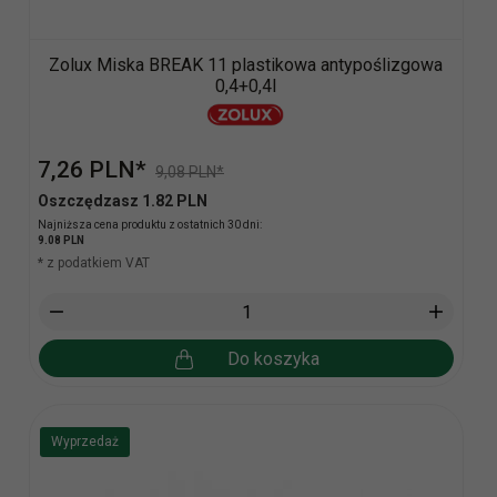
Zolux Miska BREAK 11 plastikowa antypoślizgowa
0,4+0,4l
7,
26
PLN*
9,08 PLN*
Oszczędzasz 1.82 PLN
Najniższa cena produktu z ostatnich 30 dni:
9.08 PLN
* z podatkiem VAT
Do koszyka
Wyprzedaż