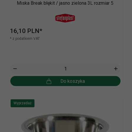
Miska Break błękit / jasno zielona 3L rozmiar 5
16,
10
PLN*
* z podatkiem VAT
Do koszyka
Wyprzedaż