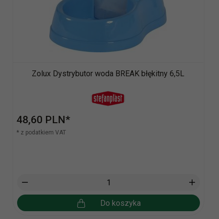
Zolux Dystrybutor woda BREAK błękitny 6,5L
48,
60
PLN*
* z podatkiem VAT
Do koszyka