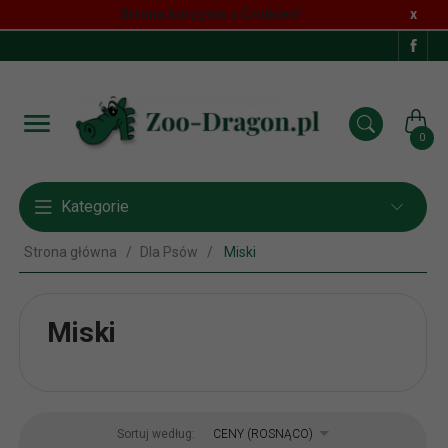
Strona korzysta z Cookies!
x
0
Kategorie
Strona główna
Dla Psów
Miski
Miski
sort
Sortuj według:
CENY (ROSNĄCO)