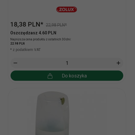
18,
38
PLN*
22,98 PLN*
Oszczędzasz 4.60 PLN
Najniższa cena produktu z ostatnich 30 dni:
22.98 PLN
* z podatkiem VAT
Do koszyka