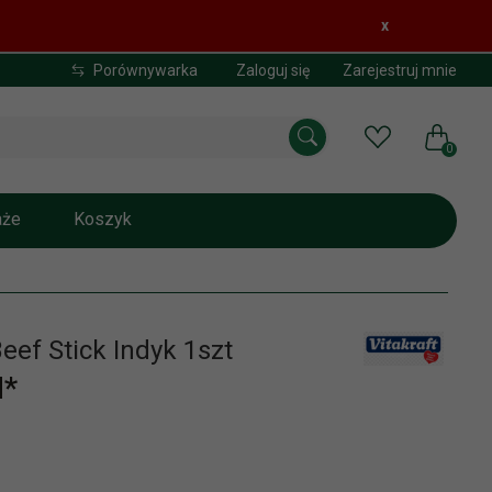
x
Porównywarka
Zaloguj się
Zarejestruj mnie
0
aże
Koszyk
Beef Stick Indyk 1szt
*