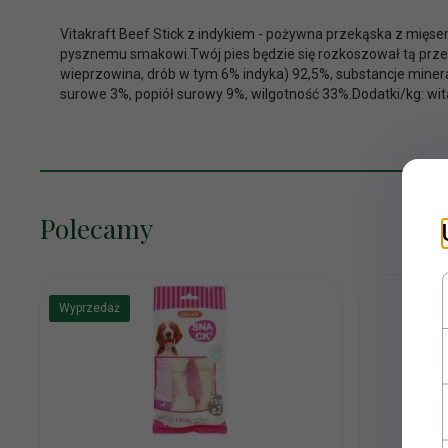
Vitakraft Beef Stick z indykiem - pożywna przekąska z mięse
pysznemu smakowi.Twój pies będzie się rozkoszował tą prze
wieprzowina, drób w tym 6% indyka) 92,5%, substancje minera
surowe 3%, popiół surowy 9%, wilgotność 33%.Dodatki/kg: wi
Polecamy
Wyprzedaż