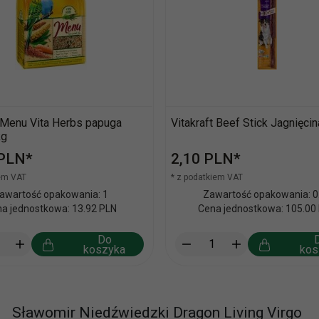
t Menu Vita Herbs papuga
Vitakraft Beef Stick Jagnięci
kg
PLN*
2,
10
PLN*
iem VAT
* z podatkiem VAT
awartość opakowania: 1
Zawartość opakowania: 0
a jednostkowa: 13.92 PLN
Cena jednostkowa: 105.00
Do
koszyka
kos
Sławomir Niedźwiedzki Dragon Living Virgo