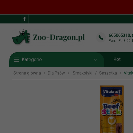
665065310, 
Pon. - Pt. 8.00
Kot
Kategorie
Strona główna
Dla Psów
Smakołyki
Saszetka
Vitak