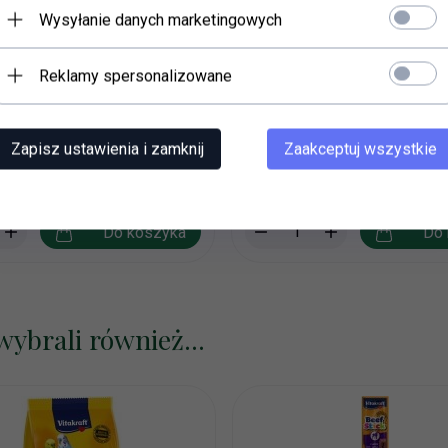
Wysyłanie danych marketingowych
 wiązana 10cm x 2
Inaba przysmak dla psa kurcz
Reklamy spersonalizowane
12g
N*
3,
99
PLN*
 VAT
* z podatkiem VAT
Zapisz ustawienia i zamknij
Zaakceptuj wszystkie
 jednostkowa: 51.60 PLN
Zawartość opakowania: 0.
Cena jednostkowa: 399.0
Do koszyka
Do 
wybrali również...