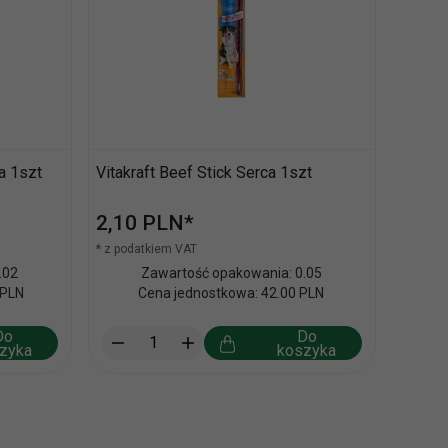
na 1szt
Vitakraft Beef Stick Serca 1szt
2,
10
PLN*
* z podatkiem VAT
.02
Zawartość opakowania: 0.05
 PLN
Cena jednostkowa: 42.00 PLN
Do
Do
zyka
koszyka