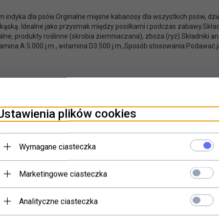
m indyka dla psów.Orginalne mięsne kabanosy dla wszystkich psów, dzi
kąską. Idealne jako przysmak między posiłkami i podczas zabawy.Skła
lne, produkty roślinne (skrobia ziemniaczana), zboża (ryż).Składniki a
tamina A 5.000 j.m., witamina D3 500 j.m.,Sposób stosowania:Podawać
Ustawienia plików cookies
Wymagane ciasteczka
Marketingowe ciasteczka
Analityczne ciasteczka