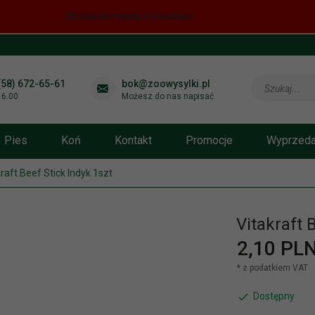
Strona korzysta z Cookies!
(58) 672-65-61
bok@zoowysylki.pl
Szukaj...
-16.00
Możesz do nas napisać
Pies
Koń
Kontakt
Promocje
Wyprzed
raft Beef Stick Indyk 1szt
Vitakraft 
2,
10
PLN
* z podatkiem VAT
Dostępny