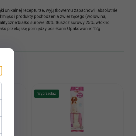
ęki unikalnej recepturze, wyjątkowemu zapachowi i absolutnie
d:mięso i produkty pochodzenia zwierzęcego (wołowina,
nalityczne:białko surowe 30%, tłuszcz surowy 25%, włókno
 jako przekąskę pomiędzy posiłkami.Opakowanie: 12g
Wyprzedaż