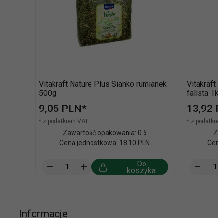
Vitakraft Nature Plus Sianko rumianek
Vitakraf
500g
falista 1
9,
05
PLN*
13,
92
* z podatkiem VAT
* z podatk
Zawartość opakowania: 0.5
Z
Cena jednostkowa: 18.10 PLN
Cen
Do
koszyka
Informacje