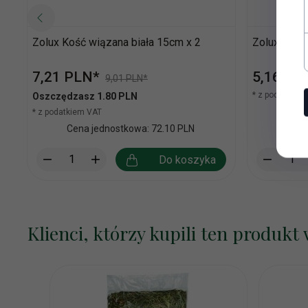
Zolux Kość wiązana biała 15cm x 2
Zolux Kość
7,
21
PLN*
5,
16
PL
9,01 PLN*
* z podatkiem
Oszczędzasz 1.80 PLN
Cena
* z podatkiem VAT
Cena jednostkowa: 72.10 PLN
Do koszyka
Klienci, którzy kupili ten produkt 