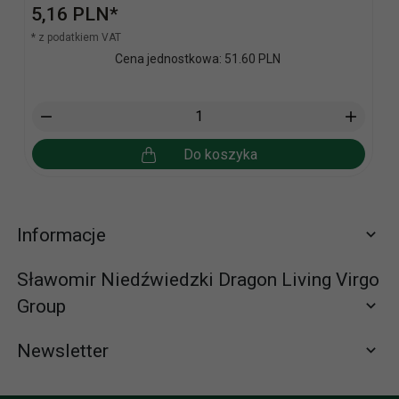
5,
16
PLN*
* z podatkiem VAT
Cena jednostkowa: 51.60 PLN
Do koszyka
Informacje
Sławomir Niedźwiedzki Dragon Living Virgo
Group
Newsletter
Zapisz się do newslettera
665065310 (58) 672-65-61