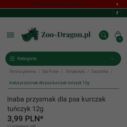
Strona korzysta z Cookies!
x
0
Kategorie
Strona główna
Dla Psów
Smakołyki
Saszetka
Inaba przysmak dla psa kurczak tuńczyk 12g
Inaba przysmak dla psa kurczak
tuńczyk 12g
3,
99
PLN*
* z podatkiem VAT