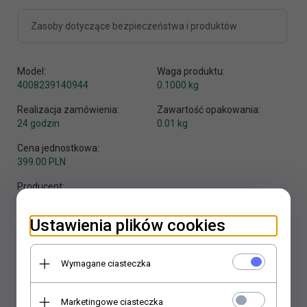
Zasoby dotyczące bezpieczeństwa i produktów
Model:
Waga produktu:
4008239140944
0.1000
kg
Realizacja zamówienia:
Zawartość opakowania:
24 godzin
0.01 kg
Cena jednostkowa:
399.00 PLN
Producent:
zoo różne
Ustawienia plików cookies
Wymagane ciasteczka
KUP TERAZ!
Marketingowe ciasteczka