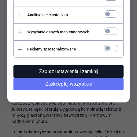
Analityczne ciasteczka
Wysyłanie danych marketingowych
Reklamy spersonalizowane
OPIS PRODUKTU
Zapisz ustawienia i zamknij
Churu Bites Kurczak z Tuńczykiem
to
pyszne
, miękkie
Zaakceptuj wszystkie
i
żujące przysmaki
idealne dla Twojego psa.
Wykonane z
wysokiej jakości składników
, takich jak
kurczak z wolnego wybiegu i naturalny dziko złowiony
tuńczyk, te kąski oferują wyjątkową kombinację tekstur z
miękką, pieczoną warstwą zewnętrzną i kremowym
nadzieniem Churu.
Te
niskokaloryczne przysmaki
zawierają tylko 16 kcal na