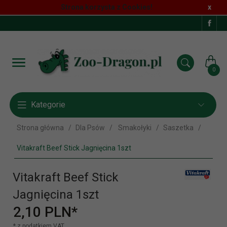
Strona korzysta z Cookies!
x
0
Kategorie
Strona główna
Dla Psów
Smakołyki
Saszetka
Vitakraft Beef Stick Jagnięcina 1szt
Vitakraft Beef Stick
Jagnięcina 1szt
2,
10
PLN*
* z podatkiem VAT