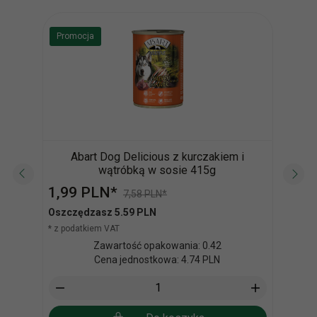
Promocja
Abart Dog Delicious z kurczakiem i
Vita
wątróbką w sosie 415g
1,
99
PLN*
9,
0
7,58 PLN*
* z po
Oszczędzasz 5.59 PLN
* z podatkiem VAT
Zawartość opakowania: 0.42
Cena jednostkowa: 4.74 PLN