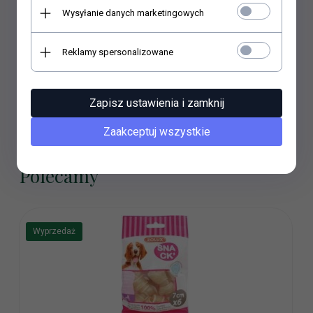
stanowi jagnięcina), minerały, produkty pochodzenia
Wysyłanie danych marketingowych
roślinnego, zbożaSkładniki analityczne: białko surowe
26.0%, zawartość tłuszczu 26.0%, włókno surowe 3.0%,
popiół surowy 9.0%, wilgotność 33.0%Dodatki/kg: witamina
Reklamy spersonalizowane
A (E672) 5.000 j.m., witamina D3 (E671) 500 j.m.Sposób
stosowania:Podawać jako przekąskę pomiędzy głównymi
posiłkami.Opakowanie: 1szt
Zapisz ustawienia i zamknij
Zaakceptuj wszystkie
Polecamy
Wyprzedaż