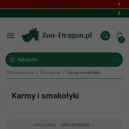
Strona korzysta z Cookies!
x
0
Kategorie
Strona główna
Dla ptaków
Karmy i smakołyki
Karmy i smakołyki
sort
Sortuj według:
CENY (ROSNĄCO)