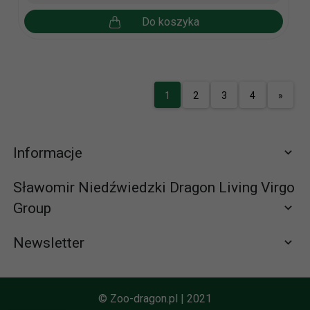
Do koszyka
1
2
3
4
»
Informacje
Sławomir Niedźwiedzki Dragon Living Virgo
Group
Newsletter
Zapisz się do newslettera
665065310 (58) 672-65-61
© Zoo-dragon.pl | 2021
zamowienia@zoo-dragon.pl