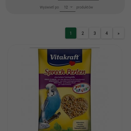
pop
Wyświetl po
produktów
12
1
2
3
4
»