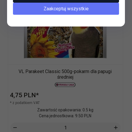
Zaakceptuj wszystkie
VL Parakeet Classic 500g-pokarm dla papugi
średniej
4,
75
PLN*
* z podatkiem VAT
Zawartość opakowania: 0.5 kg
Cena jednostkowa: 9.50 PLN