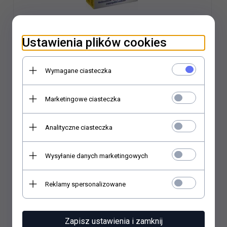
Vitakraft Kracker 2szt Falista Energy
Ustawienia plików cookies
4,
65
PLN*
Wymagane ciasteczka
* z podatkiem VAT
Zawartość opakowania: 0.2 kg
Marketingowe ciasteczka
Cena jednostkowa: 23.25 PLN
Analityczne ciasteczka
Do koszyka
Wysyłanie danych marketingowych
Reklamy spersonalizowane
Zapisz ustawienia i zamknij