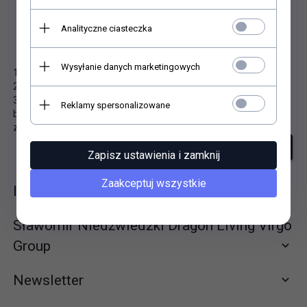
Analityczne ciasteczka
Niestety nie znaleziono produktu!
Wysyłanie danych marketingowych
1. Sprawdź poprawność zapytania i spróbuj ponownie.
2. Ogranicz szukane słowa do jednego lub dwóch.
3. Podaj ogólną nazwę produktu, którego szukasz. Później
Reklamy spersonalizowane
będziesz mógł ograniczyć wyniki wyszukiwania korzystając z
zaawansowanych filtrów.
szukanie zaawansowane
Zapisz ustawienia i zamknij
Zaakceptuj wszystkie
Informacje
Sławomir Niedźwiedzki Dragon Living Virgo
Group
Newsletter