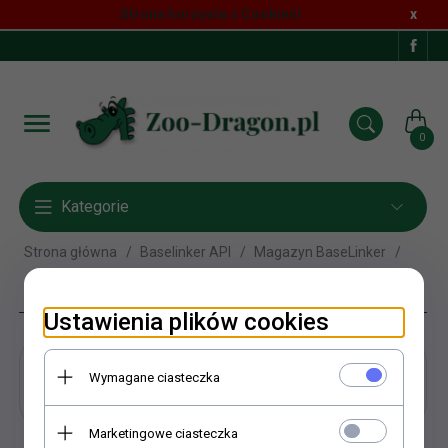
Strona korzysta z Cookies!
x
0
Kategorie
Strona główna
Baselinker API
Magazyn BaseLinker
Maced
Ustawienia plików cookies
Maced
Wymagane ciasteczka
Marketingowe ciasteczka