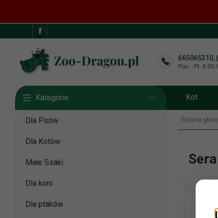
665065310, 
Pon. - Pt. 8.00
Kot
Kategorie
Dla Psów
Strona głó
Dla Kotów
Sera
Małe Ssaki
Dla koni
Dla ptaków