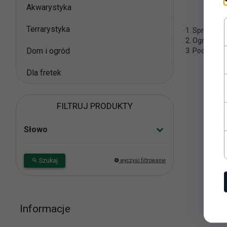
Akwarystyka
Terrarystyka
1. Sprawdź p
2. Ogranicz 
Dom i ogród
3. Podaj ogó
Dla fretek
FILTRUJ PRODUKTY
Słowo
Szukaj
wyczyść filtrowanie
Informacje