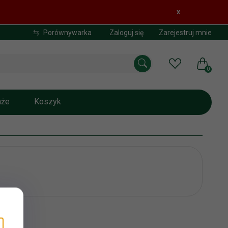
x
Porównywarka
Zaloguj się
Zarejestruj mnie
0
aże
Koszyk