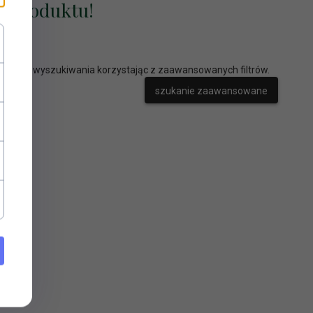
no produktu!
ć wyniki wyszukiwania korzystając z zaawansowanych filtrów.
szukanie zaawansowane