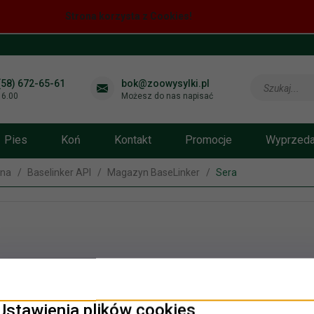
Strona korzysta z Cookies!
(58) 672-65-61
bok@zoowysylki.pl
Szukaj...
-16.00
Możesz do nas napisać
Pies
Koń
Kontakt
Promocje
Wyprzed
wna
Baselinker API
Magazyn BaseLinker
Sera
Ustawienia plików cookies