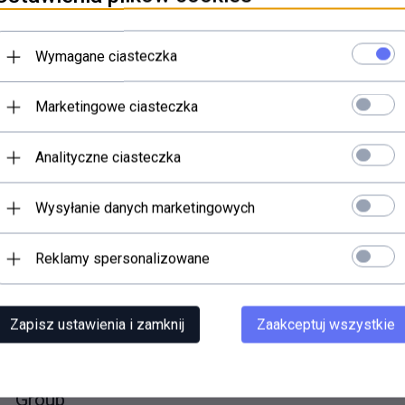
Niestety nie znalezio
oprawność zapytania i spróbuj ponownie.
Wymagane ciasteczka
szukane słowa do jednego lub dwóch.
lną nazwę produktu, którego szukasz. Później będziesz mógł ograniczy
Marketingowe ciasteczka
Analityczne ciasteczka
Wysyłanie danych marketingowych
Reklamy spersonalizowane
Zapisz ustawienia i zamknij
Zaakceptuj wszystkie
Sławomir Niedźwiedzki Dragon Living Virgo
Group