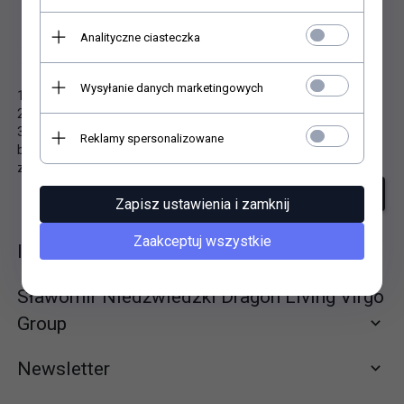
Analityczne ciasteczka
Niestety nie znaleziono produktu!
Wysyłanie danych marketingowych
1. Sprawdź poprawność zapytania i spróbuj ponownie.
2. Ogranicz szukane słowa do jednego lub dwóch.
3. Podaj ogólną nazwę produktu, którego szukasz. Później
Reklamy spersonalizowane
będziesz mógł ograniczyć wyniki wyszukiwania korzystając z
zaawansowanych filtrów.
szukanie zaawansowane
Zapisz ustawienia i zamknij
Zaakceptuj wszystkie
Informacje
Sławomir Niedźwiedzki Dragon Living Virgo
Group
Newsletter