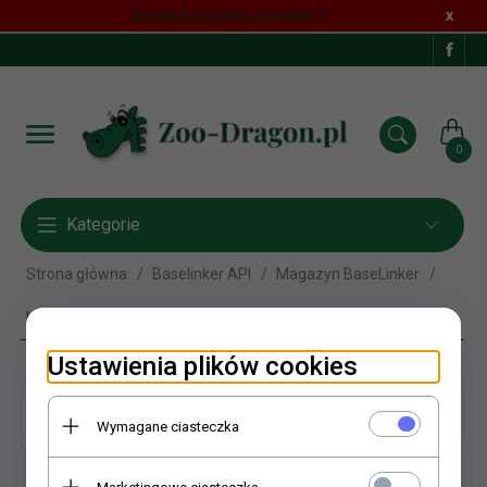
Strona korzysta z Cookies!
x
0
Kategorie
Strona główna
Baselinker API
Magazyn BaseLinker
Herbal Pets
Ustawienia plików cookies
Herbal Pets
Wymagane ciasteczka