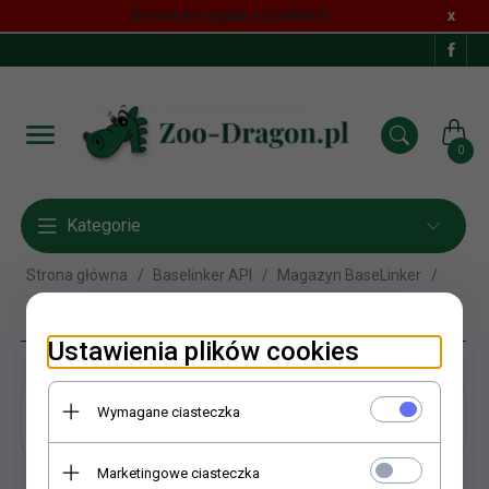
Strona korzysta z Cookies!
x
0
Kategorie
Strona główna
Baselinker API
Magazyn BaseLinker
Aqua Star
Ustawienia plików cookies
Aqua Star
Wymagane ciasteczka
Marketingowe ciasteczka