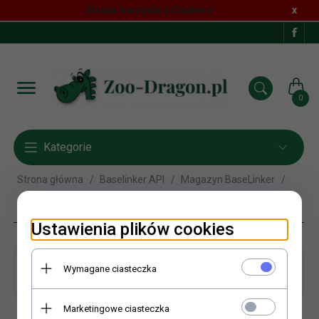
Strona korzysta z Cookies!
x
0
Kategorie
Strona główna
Baselinker API
Magazyn BaseLinker
Hilton
Ustawienia plików cookies
Hilton
Wymagane ciasteczka
Marketingowe ciasteczka