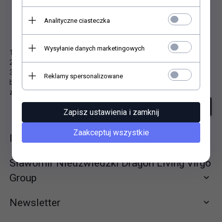
Analityczne ciasteczka
Niestety nie znaleziono produktu!
Wysyłanie danych marketingowych
1. Sprawdź poprawność zapytania i spróbuj ponownie.
2. Ogranicz szukane słowa do jednego lub dwóch.
3. Podaj ogólną nazwę produktu, którego szukasz. Później
Reklamy spersonalizowane
będziesz mógł ograniczyć wyniki wyszukiwania korzystając z
zaawansowanych filtrów.
szukanie zaawansowane
Zapisz ustawienia i zamknij
Zaakceptuj wszystkie
Informacje
Sławomir Niedźwiedzki Dragon Living Virgo
Group
Newsletter