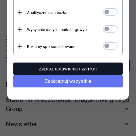
Analityczne ciasteczka
Niestety nie znaleziono produktu!
Wysyłanie danych marketingowych
1. Sprawdź poprawność zapytania i spróbuj ponownie.
2. Ogranicz szukane słowa do jednego lub dwóch.
3. Podaj ogólną nazwę produktu, którego szukasz. Później
Reklamy spersonalizowane
będziesz mógł ograniczyć wyniki wyszukiwania korzystając z
zaawansowanych filtrów.
szukanie zaawansowane
Zapisz ustawienia i zamknij
Zaakceptuj wszystkie
Informacje
Sławomir Niedźwiedzki Dragon Living Virgo
Group
Newsletter