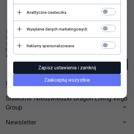
Analityczne ciasteczka
Niestety nie znaleziono produktu!
Wysyłanie danych marketingowych
1. Sprawdź poprawność zapytania i spróbuj ponownie.
2. Ogranicz szukane słowa do jednego lub dwóch.
3. Podaj ogólną nazwę produktu, którego szukasz. Później
Reklamy spersonalizowane
będziesz mógł ograniczyć wyniki wyszukiwania korzystając z
zaawansowanych filtrów.
szukanie zaawansowane
Zapisz ustawienia i zamknij
Zaakceptuj wszystkie
Informacje
Sławomir Niedźwiedzki Dragon Living Virgo
Group
Newsletter