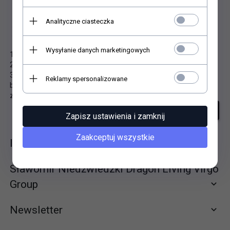
Analityczne ciasteczka
Niestety nie znaleziono produktu!
Wysyłanie danych marketingowych
1. Sprawdź poprawność zapytania i spróbuj ponownie.
2. Ogranicz szukane słowa do jednego lub dwóch.
3. Podaj ogólną nazwę produktu, którego szukasz. Później
Reklamy spersonalizowane
będziesz mógł ograniczyć wyniki wyszukiwania korzystając z
zaawansowanych filtrów.
szukanie zaawansowane
Zapisz ustawienia i zamknij
Zaakceptuj wszystkie
Informacje
Sławomir Niedźwiedzki Dragon Living Virgo
Group
Newsletter