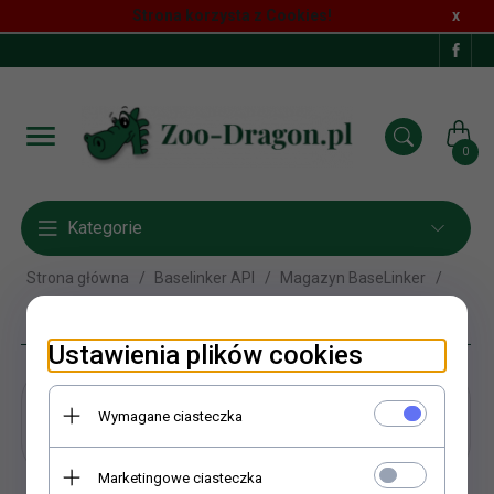
Strona korzysta z Cookies!
x
0
Kategorie
Strona główna
Baselinker API
Magazyn BaseLinker
111Zolux
Ustawienia plików cookies
111Zolux
Wymagane ciasteczka
Marketingowe ciasteczka