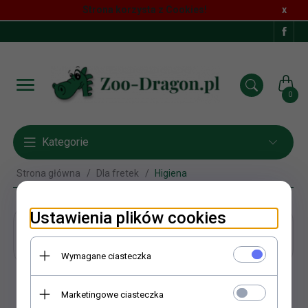
Strona korzysta z Cookies!
x
0
Kategorie
Strona główna
Dla fretek
Higiena
Ustawienia plików cookies
Higiena
Wymagane ciasteczka
Marketingowe ciasteczka