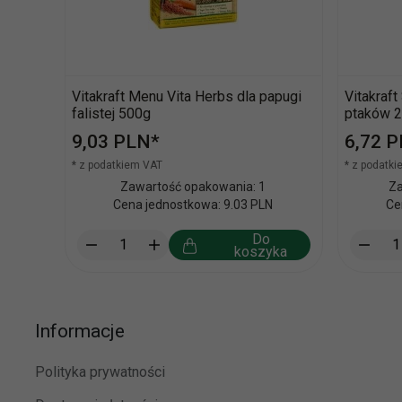
Vitakraft Menu Vita Herbs dla papugi
Vitakraft
falistej 500g
ptaków 2
9,
03
PLN*
6,
72
P
* z podatkiem VAT
* z podatk
Zawartość opakowania: 1
Za
Cena jednostkowa: 9.03 PLN
Ce
Do
koszyka
Informacje
Polityka prywatności