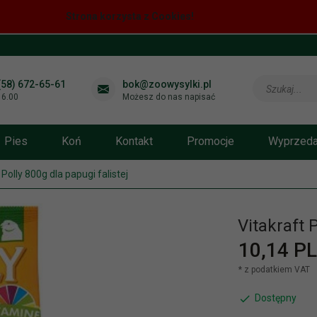
Strona korzysta z Cookies!
(58) 672-65-61
bok@zoowysylki.pl
Szukaj...
-16.00
Możesz do nas napisać
Pies
Koń
Kontakt
Promocje
Wyprzed
 Polly 800g dla papugi falistej
Vitakraft 
10,
14
PL
* z podatkiem VAT
Dostępny