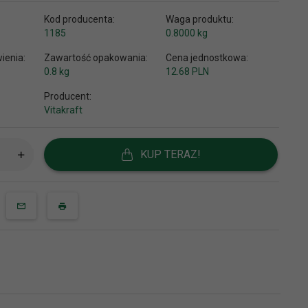
Kod producenta:
Waga produktu:
1185
0.8000
kg
ienia:
Zawartość opakowania:
Cena jednostkowa:
0.8 kg
12.68 PLN
Producent:
Vitakraft
KUP TERAZ!