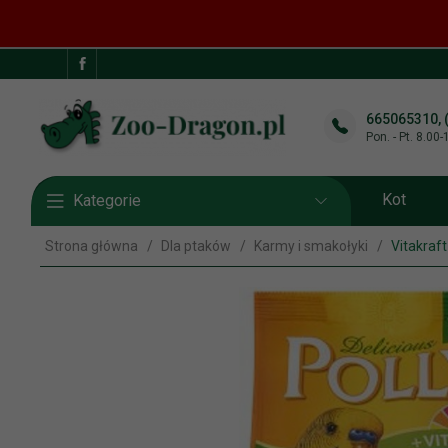
665065310, 
Pon. - Pt. 8.00
Kot
Kategorie
Strona główna
Dla ptaków
Karmy i smakołyki
Vitakraft