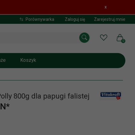
x
Porównywarka
Zaloguj się
Zarejestruj mnie
0
aże
Koszyk
Polly 800g dla papugi falistej
N*