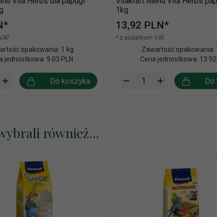
enu Vita Herbs dla papugi
Vitakraft Menu Vita Herbs pap
0g
1kg
N*
13,
92
PLN*
 VAT
* z podatkiem VAT
rtość opakowania: 1 kg
Zawartość opakowania: 
a jednostkowa: 9.03 PLN
Cena jednostkowa: 13.92
Do koszyka
Do 
wybrali również...