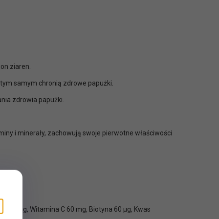
on ziaren.
a tym samym chronią zdrowe papużki.
nia zdrowia papużki.
miny i minerały, zachowują swoje pierwotne właściwości
B12 6 µg, Witamina C 60 mg, Biotyna 60 µg, Kwas