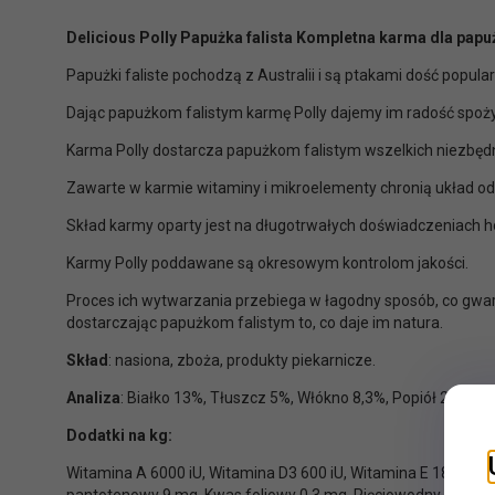
Delicious Polly Papużka falista Kompletna karma dla papuż
Papużki faliste pochodzą z Australii i są ptakami dość popu
Dając papużkom falistym karmę Polly dajemy im radość spoż
Karma Polly dostarcza papużkom falistym wszelkich niezbęd
Zawarte w karmie witaminy i mikroelementy chronią układ o
Skład karmy oparty jest na długotrwałych doświadczeniach 
Karmy Polly poddawane są okresowym kontrolom jakości.
Proces ich wytwarzania przebiega w łagodny sposób, co gwar
dostarczając papużkom falistym to, co daje im natura.
Skład
: nasiona, zboża, produkty piekarnicze.
Analiza
: Białko 13%, Tłuszcz 5%, Włókno 8,3%, Popiół 2,8%, W
Dodatki na kg:
Witamina A 6000 iU, Witamina D3 600 iU, Witamina E 18 mg, W
pantotenowy 9 mg, Kwas foliowy 0,3 mg, Pięciowodny siarczan