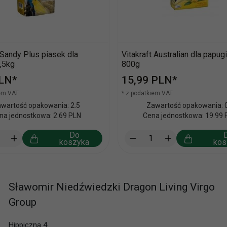
 Sandy Plus piasek dla
Vitakraft Australian dla papugi 
,5kg
800g
LN*
15,
99
PLN*
iem VAT
* z podatkiem VAT
wartość opakowania: 2.5
Zawartość opakowania: 0
na jednostkowa: 2.69 PLN
Cena jednostkowa: 19.99 
Do
koszyka
kos
Sławomir Niedźwiedzki Dragon Living Virgo
Group
Hippiczna 4