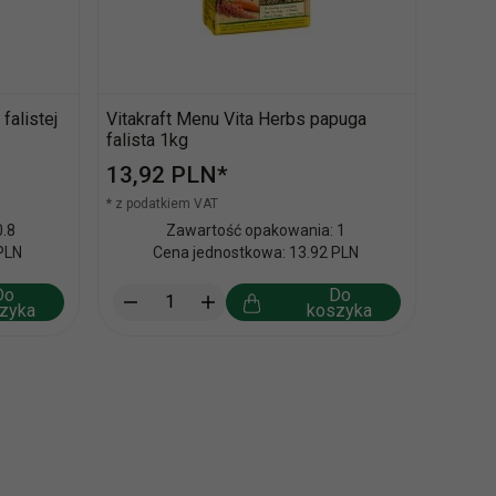
falistej
Vitakraft Menu Vita Herbs papuga
falista 1kg
13,
92
PLN*
* z podatkiem VAT
.8
Zawartość opakowania: 1
PLN
Cena jednostkowa: 13.92 PLN
Do
Do
zyka
koszyka