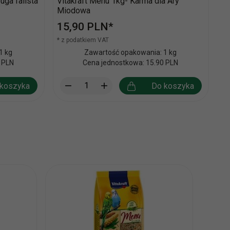
uga falista
Vitakraft Menu 1kg- Karma dla Ary
Vi
Miodowa
8
15,
90
PLN*
1
* z podatkiem VAT
* 
1 kg
Zawartość opakowania: 1 kg
 PLN
Cena jednostkowa: 15.90 PLN
koszyka
Do koszyka