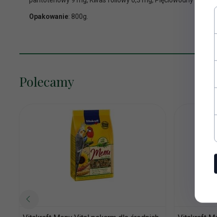
Opakowanie
: 800g.
Polecamy