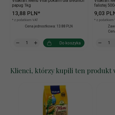
Vitakraft Menu Vital pokarm dla średnich
Vitakraft M
papug 1kg
falistej 50
13,
88
PLN*
9,
03
PL
* z podatkiem VAT
* z podatkiem
Cena jednostkowa: 13.88 PLN
Zawa
Cen
Do koszyka
Klienci, którzy kupili ten produkt 