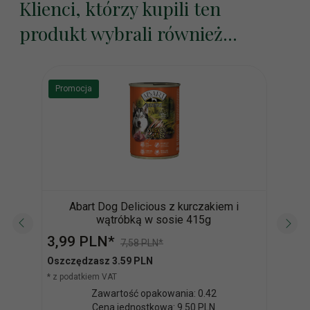
Klienci, którzy kupili ten
produkt wybrali również...
Promocja
Wyp
Abart Dog Delicious z kurczakiem i
Z
wątróbką w sosie 415g
3,
99
PLN*
13,
7,58 PLN*
Oszczędzasz 3.59 PLN
Oszc
* z podatkiem VAT
* z po
Zawartość opakowania: 0.42
Cena jednostkowa: 9.50 PLN