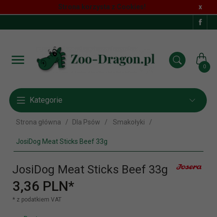
Strona korzysta z Cookies!
x
0
Kategorie
Strona główna
Dla Psów
Smakołyki
JosiDog Meat Sticks Beef 33g
JosiDog Meat Sticks Beef 33g
3,
36
PLN*
* z podatkiem VAT