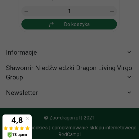
Do koszyka
Informacje
Sławomir Niedźwiedzki Dragon Living Virgo
Group
Newsletter
Zapisz się do newslettera
665065310 (58) 672-65-61
© Zoo-dragon.pl | 2021
zamowienia@zoo-dragon.pl
Informacja o cookies
|
oprogramowanie sklepu internetowego
RedCart.pl