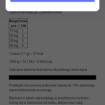
przysmaki Meat Sticks
Rekomendacja Żywieniowa:
Waga
Sztuk
psa
/ 24h
10 kg
1
20 kg
2
30 kg
3
40 kg
4
1 baton (11 g) = 37 kcal
1000 g = 14,1 MJ / 3.360 kcaL
Zalecana dzienna ilość karmy dla jednego zwierzęcia.
Przekąski nie powinny pokrywać więcej niż 10% dziennego
zapotrzebowania na energię.
Wartości w tabeli odpowiadają w przybliżeniu tej ilości i
różnią się w zależności od wieku, aktywności i rasy.