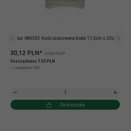
Zolux 486302 Kość prasowana biała 11,5cm x 20szt
30,
12
PLN*
37,65 PLN*
Oszczędzasz 7.53 PLN
* z podatkiem VAT
Do koszyka