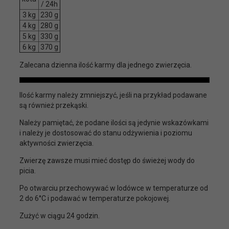
/ 24h
3 kg
230 g
4 kg
280 g
5 kg
330 g
6 kg
370 g
Zalecana dzienna ilość karmy dla jednego zwierzęcia.
Ilość karmy należy zmniejszyć, jeśli na przykład podawane
są również przekąski.
Należy pamiętać, że podane ilości są jedynie wskazówkami
i należy je dostosować do stanu odżywienia i poziomu
aktywności zwierzęcia.
Zwierzę zawsze musi mieć dostęp do świeżej wody do
picia.
Po otwarciu przechowywać w lodówce w temperaturze od
2 do 6°C i podawać w temperaturze pokojowej.
Zużyć w ciągu 24 godzin.