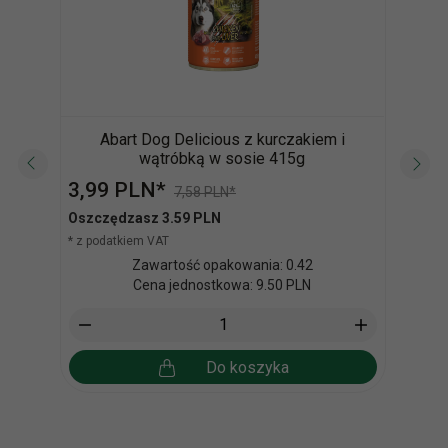
Abart Dog Delicious z kurczakiem i
wątróbką w sosie 415g
3,
99
PLN*
427
7,58 PLN*
* z po
Oszczędzasz 3.59 PLN
* z podatkiem VAT
Zawartość opakowania: 0.42
Cena jednostkowa: 9.50 PLN
Do koszyka