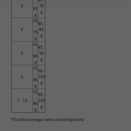
-
3
70
65
g
g
60
80 -
-
4
85
75
g
g
60
85 -
-
5
90
80
g
g
55
90 -
-
6
100
80
g
g
55
90 -
-
7 - 12
100
80
g
g
*Docelowa waga ciała u dorosłego kota