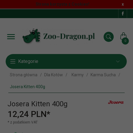
Strona korzysta z Cookies!
x
0
Kategorie
Strona główna
Dla Kotów
Karmy
Karma Sucha
Josera Kitten 400g
Josera Kitten 400g
12,
24
PLN*
* z podatkiem VAT