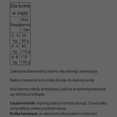
Dla kotek
w ciąży
Ilość
Waga
karmy
/ 24h
2 - 4
55 -
kg
85 g
4 - 6
85 -
kg
110 g
6- 8
110 -
kg
135 g
Zalecana dzienna ilość karmy dla jednego zwierzęcia.
Należy zapewnić kotu stały dostęp do świeżej wody.
Ilość karmy należy zmniejszyć, jeśli na przykład podawane
są również przekąski.
Ciężarne kotki:
wymóg zależy od liczby kociąt. Za wszelką
cenę należy unikać przekarmiania..
Kotka karmiąca:
w razie potrzeby pokarm może być