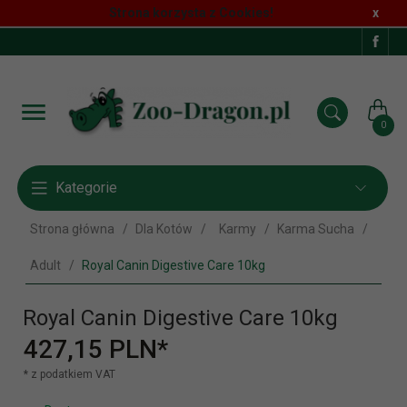
Strona korzysta z Cookies!
x
0
Kategorie
Strona główna
Dla Kotów
Karmy
Karma Sucha
Adult
Royal Canin Digestive Care 10kg
Royal Canin Digestive Care 10kg
427,
15
PLN*
* z podatkiem VAT