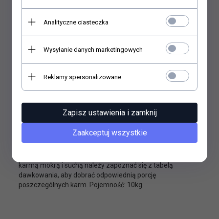
specjalnie opracowanym krokietom.Karma ROYAL CANIN®
Digestive Care zawiera wysokostrawne białka (L.I.P.)
Analityczne ciasteczka
sprzyjające prawidłowemu trawieniu i ochronie układu
pokarmowego.Receptura oparta na unikalnej kompozycji
prebiotyków i włókna (w tym psyllium) wpływa korzystnie
Wysyłanie danych marketingowych
na florę jelitową i pasaż treści jelitowej.Poziom oraz jakość
białka w karmie sprzyja utrzymaniu masy mięśniowej, jak
Reklamy spersonalizowane
również wpływa na zmniejszenie ilości odchodów i
konsystencję kału.Krokiety karmy ROYAL CANIN® Digestive
Care w kształcie pierścienia zachęcają do wolniejszego
jedzenia i dokładniejszego rozgryzania, co wpływa na
Zapisz ustawienia i zamknij
lepsze trawienie.Udowodniona skuteczność: o 49% mniej
odchodów po 10 dniach stosowania wyłącznie karmy
Zaakceptuj wszystkie
Digestive Care.Mając na uwadze preferencje żywieniowe
kotów, karma ROYAL CANIN® Digestive Care jest dostępna
także w formie kawałków w sosie.W przypadku żywienia
karmą mokrą i suchą należy zapoznać się z tabelą
dawkowania, aby dobrać odpowiednią porcję
poszczególnych karm. Pojemność: 10kg