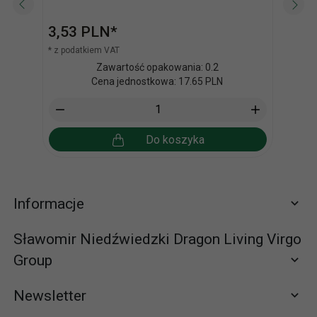
3,
53
PLN*
3,
5
* z podatkiem VAT
* z po
Zawartość opakowania: 0.2
Cena jednostkowa: 17.65 PLN
Do koszyka
Informacje
Sławomir Niedźwiedzki Dragon Living Virgo
Group
Newsletter