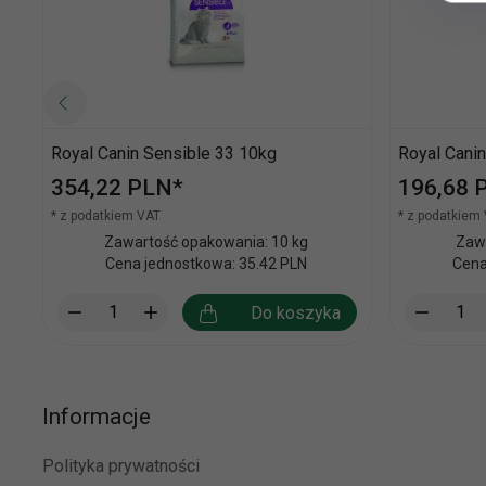
Royal Canin Sensible 33 10kg
Royal Canin
354,
22
PLN*
196,
68
* z podatkiem VAT
* z podatkiem
Zawartość opakowania: 10 kg
Zawa
Cena jednostkowa: 35.42 PLN
Cena
Do koszyka
Informacje
Polityka prywatności