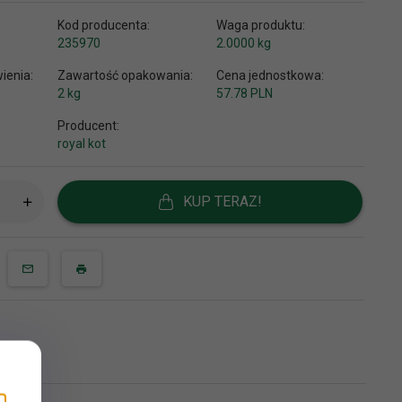
Kod producenta:
Waga produktu:
235970
2.0000
kg
ienia:
Zawartość opakowania:
Cena jednostkowa:
2 kg
57.78 PLN
Producent:
royal kot
KUP TERAZ!