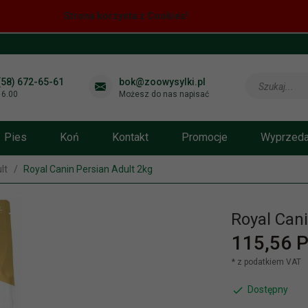
Strona korzysta z Cookies!
(58) 672-65-61
bok@zoowysylki.pl
Szukaj...
-16.00
Możesz do nas napisać
Pies
Koń
Kontakt
Promocje
Wyprzed
lt
Royal Canin Persian Adult 2kg
Royal Cani
115,
56
P
* z podatkiem VAT
Dostępny