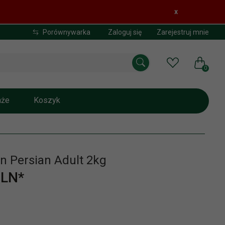
x
Porównywarka
Zaloguj się
Zarejestruj mnie
0
aże
Koszyk
n Persian Adult 2kg
LN*