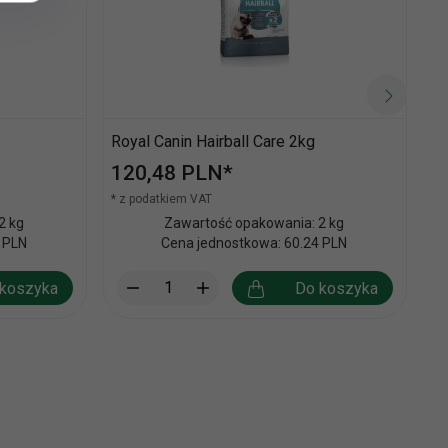
Royal Canin Hairball Care 2kg
Ro
120,
48
PLN*
3
* z podatkiem VAT
* 
2 kg
Zawartość opakowania: 2 kg
 PLN
Cena jednostkowa: 60.24 PLN
koszyka
Do koszyka