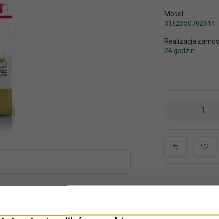
Model:
3182550702614
Realizacja zamów
24 godzin