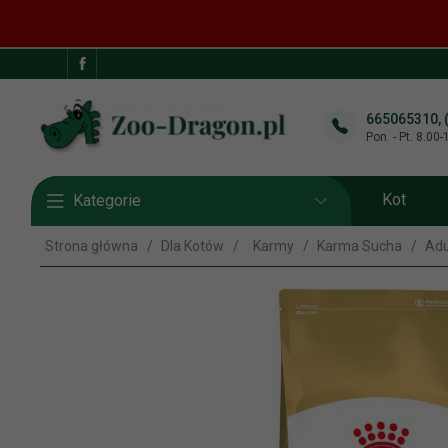
665065310, 
Pon. - Pt. 8.00
Kot
Kategorie
Strona główna
Dla Kotów
Karmy
Karma Sucha
Adu