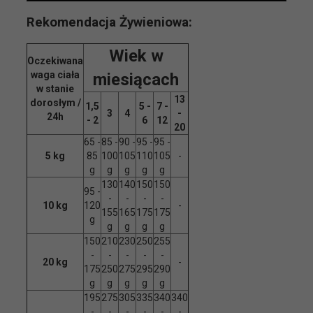
Rekomendacja Żywieniowa:
Wiek w
Oczekiwana
waga ciała
miesiącach
w stanie
13
dorosłym /
1,5
5 -
7 -
3
4
-
24h
- 2
6
12
20
65 -
85 -
90 -
95 -
95 -
5 kg
85
100
105
110
105
-
g
g
g
g
g
130
140
150
150
95 -
-
-
-
-
10 kg
120
-
155
165
175
175
g
g
g
g
g
150
210
230
250
255
-
-
-
-
-
20 kg
-
175
250
275
295
290
g
g
g
g
g
195
275
305
335
340
340
-
-
-
-
-
-