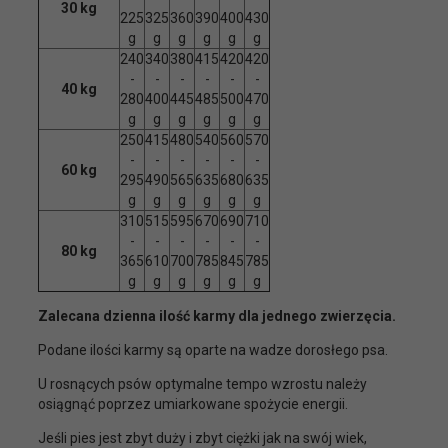
30 kg
225
325
360
390
400
430
g
g
g
g
g
g
240
340
380
415
420
420
-
-
-
-
-
-
40 kg
280
400
445
485
500
470
g
g
g
g
g
g
250
415
480
540
560
570
-
-
-
-
-
-
60 kg
295
490
565
635
680
635
g
g
g
g
g
g
310
515
595
670
690
710
-
-
-
-
-
-
80 kg
365
610
700
785
845
785
g
g
g
g
g
g
Zalecana dzienna ilość karmy dla jednego zwierzęcia.
Podane ilości karmy są oparte na wadze dorosłego psa.
U rosnących psów optymalne tempo wzrostu należy
osiągnąć poprzez umiarkowane spożycie energii.
Jeśli pies jest zbyt duży i zbyt ciężki jak na swój wiek,