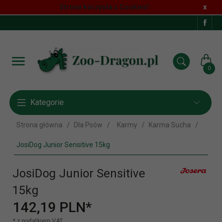
Strona korzysta z Cookies!
x
0
Kategorie
Strona główna
Dla Psów
Karmy
Karma Sucha
JosiDog Junior Sensitive 15kg
JosiDog Junior Sensitive
15kg
142,
19
PLN*
* z podatkiem VAT