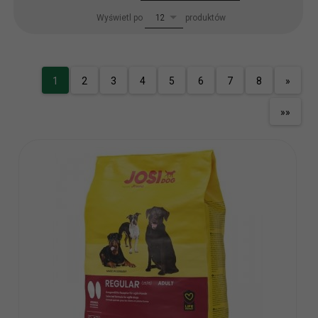
pop
Wyświetl po
produktów
12
1
2
3
4
5
6
7
8
»
»»