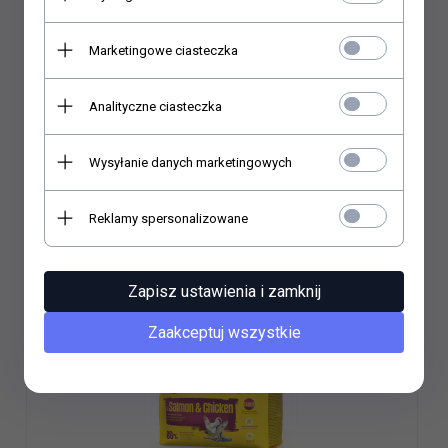
13,
61
PLN*
* z podatkiem VAT
Marketingowe ciasteczka
Zawartość opakowania: 0.9 kg
Cena jednostkowa: 15.12 PLN
Analityczne ciasteczka
Wysyłanie danych marketingowych
Do koszyka
Reklamy spersonalizowane
Zapisz ustawienia i zamknij
Zaakceptuj wszystkie