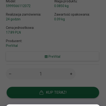
Model:
Waga produktu:
5999566112072
0.0850
kg
Realizacja zamówienia:
Zawartość opakowania:
24 godzin
0.09 kg
Cena jednostkowa:
17.89 PLN
Producent:
PreVital
PreVital
KUP TERAZ!