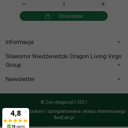
Do koszyka
Informacje
Sławomir Niedźwiedzki Dragon Living Virgo
Group
Newsletter
Zapisz się do newslettera
665065310 (58) 672-65-61
© Zoo-dragon.pl | 2021
zamowienia@zoo-dragon.pl
Informacja o cookies
|
oprogramowanie sklepu internetowego
RedCart.pl