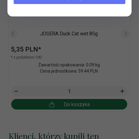
JOSERA Duck Cat wet 85g
5,
35
PLN*
* z podatkiem VAT
Zawartość opakowania: 0.09 kg
Cena jednostkowa: 59.44 PLN
Do koszyka
Klienci, którzy kupili ten