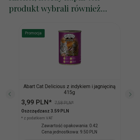
produkt wybrali również...
Promocja
Abart Cat Delicious z indykiem i jagnięciną
415g
3,
99
PLN*
4,
1
7,58 PLN*
* z po
Oszczędzasz 3.59 PLN
* z podatkiem VAT
Zawartość opakowania: 0.42
Cena jednostkowa: 9.50 PLN