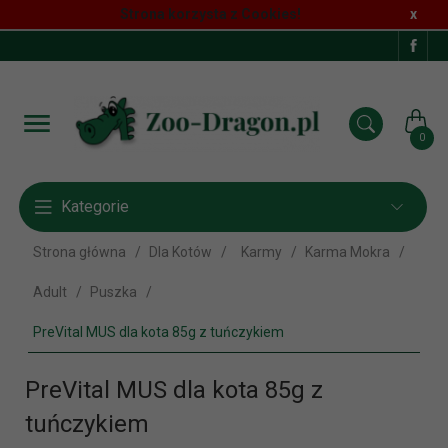
Strona korzysta z Cookies!
x
0
Kategorie
Strona główna
Dla Kotów
Karmy
Karma Mokra
Adult
Puszka
PreVital MUS dla kota 85g z tuńczykiem
PreVital MUS dla kota 85g z
tuńczykiem