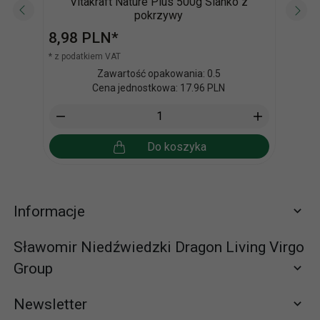
Vitakraft Nature Plus 500g Sianko z
Vit
pokrzywy
8,
98
PLN*
8,
9
* z podatkiem VAT
* z po
Zawartość opakowania: 0.5
Cena jednostkowa: 17.96 PLN
Do koszyka
Informacje
Sławomir Niedźwiedzki Dragon Living Virgo
Group
Newsletter