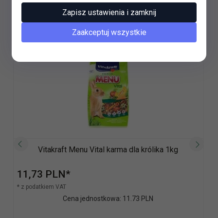
Zapisz ustawienia i zamknij
Polecamy
Zaakceptuj wszystkie
Vitakraft Menu Vital karma dla królika 1kg
11,
73
PLN*
* z podatkiem VAT
Cena jednostkowa: 11.73 PLN