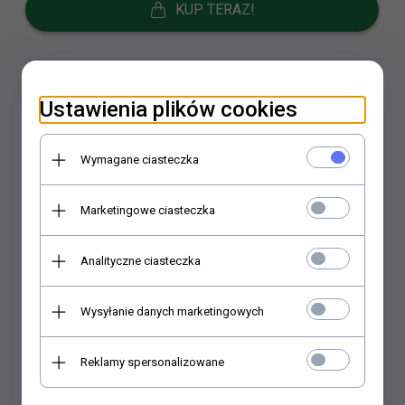
KUP TERAZ!
Ustawienia plików cookies
Wymagane ciasteczka
OPIS PRODUKTU
Marketingowe ciasteczka
Działa odżywczo, witaminizująco, mineralizująco,
Analityczne ciasteczka
wzmacniająco. Wpływa korzystnie na przewód
pokarmowy, pobudza wydzielanie soków żołądkowych,
Wysyłanie danych marketingowych
poprawia trawienie i przyswajanie pokarmów. Zawiera
naturalną wit. C obniża poziom cukru w krwi.Waga netto:
70g
Reklamy spersonalizowane