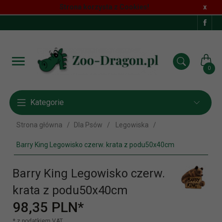
Strona korzysta z Cookies!
x
0
Kategorie
Strona główna
Dla Psów
Legowiska
Barry King Legowisko czerw. krata z podu50x40cm
Barry King Legowisko czerw.
krata z podu50x40cm
98,
35
PLN*
* z podatkiem VAT