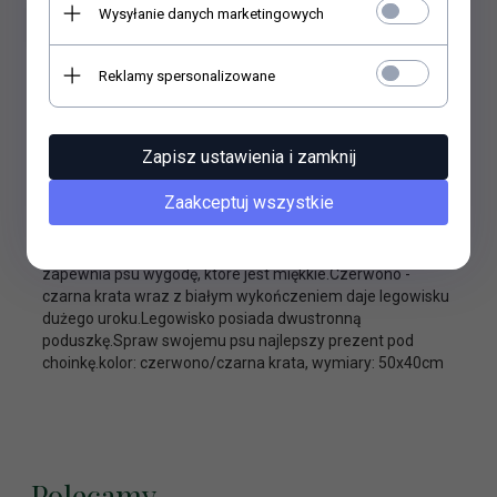
Wysyłanie danych marketingowych
Reklamy spersonalizowane
Zapisz ustawienia i zamknij
OPIS PRODUKTU
Zaakceptuj wszystkie
Legowisko świąteczne dla psaCzerwono - czarne
legowisko w świątecznym klimacie. Miejsce wypoczynku
zapewnia psu wygodę, które jest miękkie.Czerwono -
czarna krata wraz z białym wykończeniem daje legowisku
dużego uroku.Legowisko posiada dwustronną
poduszkę.Spraw swojemu psu najlepszy prezent pod
choinkę.kolor: czerwono/czarna krata, wymiary: 50x40cm
Polecamy