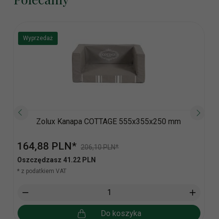
Wyprzedaż
Zolux Kanapa COTTAGE 555x355x250 mm
164,
88
PLN*
206,10 PLN*
Oszczędzasz 41.22 PLN
* z podatkiem VAT
Do koszyka