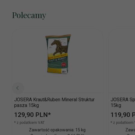
Polecamy
JOSERA Kraut&Ruben Mineral Struktur
JOSERA Spo
pasza 15kg
15kg
129,
90
PLN*
119,
90
* z podatkiem VAT
* z podatkiem
Zawartość opakowania: 15 kg
Zawa