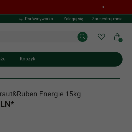
x
Porównywarka
Zaloguj się
Zarejestruj mnie
0
aże
Koszyk
raut&Ruben Energie 15kg
LN*