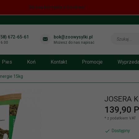
Strona korzysta z Cookies!
(58) 672-65-61
bok@zoowysylki.pl
Szukaj...
-16.00
Możesz do nas napisać
Pies
Koń
Kontakt
Promocje
Wyprzed
nergie 15kg
JOSERA K
139,
90
P
* z podatkiem VAT
Dostępny