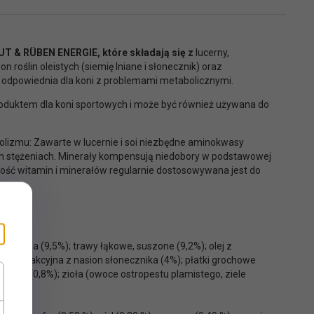
T & RÜBEN ENERGIE, które składają się z
lucerny,
 roślin oleistych (siemię lniane i słonecznik) oraz
ie odpowiednia dla koni z problemami metabolicznymi.
roduktem dla koni sportowych i może być również używana do
lizmu: Zawarte w lucernie i soi niezbędne aminokwasy
ch stężeniach. Minerały kompensują niedobory w podstawowej
rtość witamin i minerałów regularnie dostosowywana jest do
jabłkowa (9,5%); trawy łąkowe, suszone (9,2%); olej z
 poekstrakcyjna z nasion słonecznika (4%); płatki grochowe
chwi (0,8%); zioła (owoce ostropestu plamistego, ziele