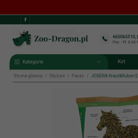
665065310, 
Pon. - Pt. 8.00
Kot
Kategorie
Strona główna
Dla koni
Pasze
JOSERA Kraut&Ruben E