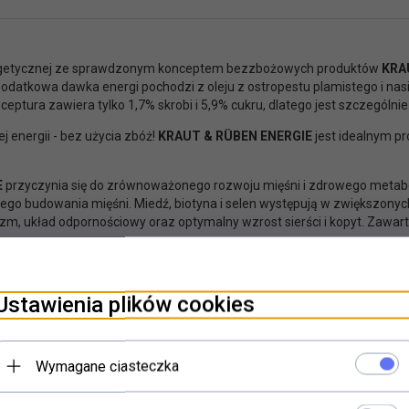
ergetycznej ze sprawdzonym konceptem bezzbożowych produktów
KRAU
odatkowa dawka energi pochodzi z oleju z ostropestu plamistego i nasion
ceptura zawiera tylko 1,7% skrobi i 5,9% cukru, dlatego jest szczególn
 energii - bez użycia zbóż!
KRAUT & RÜBEN ENERGIE
jest idealnym p
E
przyczynia się do zrównoważonego rozwoju mięśni i zdrowego metabo
go budowania mięśni. Miedź, biotyna i selen występują w zwiększony
lizm, układ odpornościowy oraz optymalny wzrost sierści i kopyt. Zawa
Ustawienia plików cookies
 siemię lniane) (22%); granulat z trawy i mączki zielonej (22%); miazga 
rna, suszona i pokrojona (5%); śruta poekstrakcyjna lniana (5%); śruta
%); melasa (1%); fosforan wapniowo-sodowy (0,9%); suszone cząstki mar
Wymagane ciasteczka
lenek magnezu (0,4%); chlorek sodu (0,3%); drożdże piwne (0,2%)