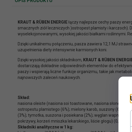
OPIS PRODUKTU
KRAUT & RÜBEN ENERGIE
łączy najlepsze cechy paszy en
smacznych ziół leczniczych )ostropest plamisty i karczoch). D
wyselekcjonowanymi, wysokiej jakości białkami roślinnymi. Re
Dzięki unikalnemu połączeniu, pasza zawiera 12,1 MJ strawnej
uzupełnienia diety intensywnie karmionych koni.
Dzięki wysokiej jakości składnikom,
KRAUT & RÜBEN ENERGI
dostarczają dokładnie odpowiednich elementów do efektywne
paszy i wspierają liczne funkcje organizmu, takie jak metabo
najnowszych zaleceń naukowych.
Skład:
nasiona oleiste (nasiona soi toastowane, nasiona słonecznika,
ostropestu plamistego (6%); mielony karob, suszony (6%); luce
(3%); tymotka, suszona i posiekana (2%); węglan wapnia (1,7
pokrzywy, korzeń mniszka lekarskiego, liście głogu) (0,4%); t
Składniki analityczne w 1 kg: