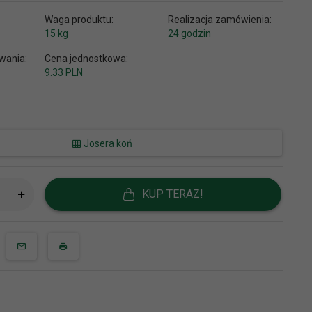
Waga produktu:
Realizacja zamówienia:
15
kg
24 godzin
wania:
Cena jednostkowa:
9.33 PLN
Josera koń
KUP TERAZ!