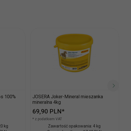
bs 100%
JOSERA Joker-Mineral mieszanka
J
mineralna 4kg
pa
69,
90
PLN*
8
* z podatkiem VAT
* 
20 kg
Zawartość opakowania: 4 kg