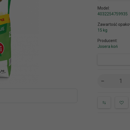
Model:
4032254759935
Zawartość opako
15 kg
Producent:
Josera koń