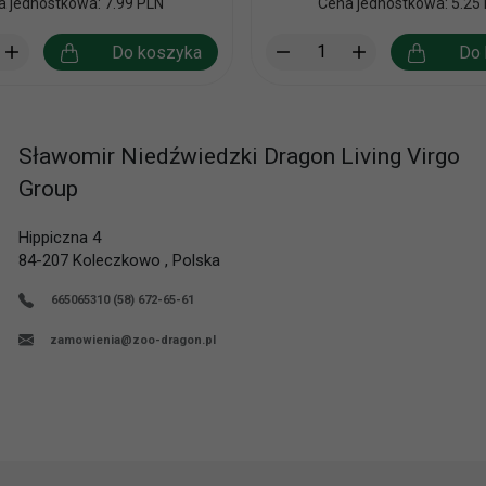
a jednostkowa: 7.99 PLN
Cena jednostkowa: 5.25
Do koszyka
Do 
Sławomir Niedźwiedzki Dragon Living Virgo
Group
Hippiczna 4
84-207
Koleczkowo
,
Polska
665065310 (58) 672-65-61
zamowienia@zoo-dragon.pl