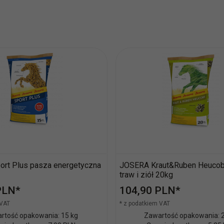
rt Plus pasza energetyczna
JOSERA Kraut&Ruben Heuco
traw i ziół 20kg
PLN*
104,
90
PLN*
 VAT
* z podatkiem VAT
rtość opakowania: 15 kg
Zawartość opakowania: 