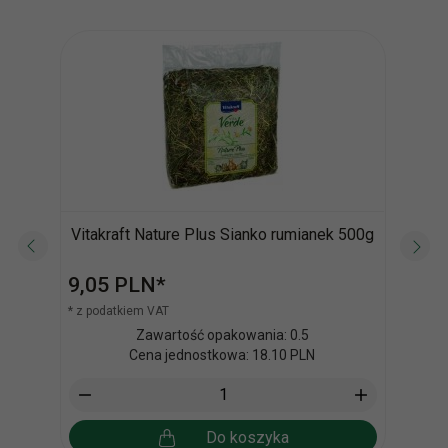
Vitakraft Nature Plus Sianko rumianek 500g
9,
05
PLN*
12,
* z podatkiem VAT
* z po
Zawartość opakowania: 0.5
Cena jednostkowa: 18.10 PLN
Do koszyka