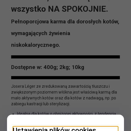
wszystko NA SPOKOJNIE.
Pełnoporcjowa karma dla dorosłych kotów,
wymagających żywienia
niskokalorycznego.
Dostępne w: 400g; 2kg; 10kg
Josera Léger ze zredukowaną zawartością tłuszczu i
zwiększonym poziomem włókna jest właściwą karmą dla
mało aktywnych kotów oraz dla kotów z nadwagą, np. po
zabiegu kastracji lub sterylizacji.
Idealna dla kotów o obniżonej aktywności, z tendencją
do nadwagi oraz dla kotów wymagających lekkiego
zrzucenia wagi
Ustawienia plików cookies