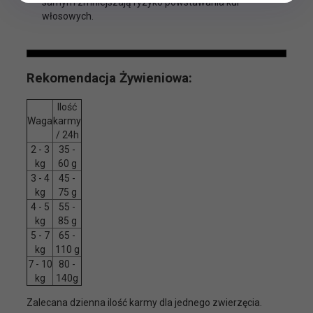
samym zmniejszają ryzyko powstawania kul
włosowych.
Rekomendacja Żywieniowa:
Ilość
Waga
karmy
/ 24h
2 - 3
35 -
kg
60 g
3 - 4
45 -
kg
75 g
4 - 5
55 -
kg
85 g
5 - 7
65 -
kg
110 g
7 - 10
80 -
kg
140g
Zalecana dzienna ilość karmy dla jednego zwierzęcia.