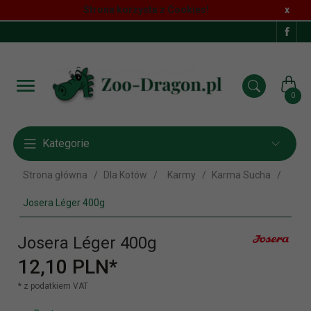
Strona korzysta z Cookies!
x
0
Kategorie
Strona główna
Dla Kotów
Karmy
Karma Sucha
Josera Léger 400g
Josera Léger 400g
12,
10
PLN*
* z podatkiem VAT