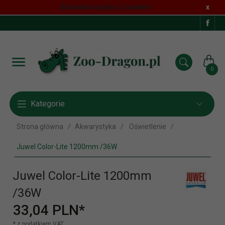
Strona korzysta z Cookies!
x
0
Kategorie
Strona główna
Akwarystyka
Oświetlenie
Juwel Color-Lite 1200mm /36W
Juwel Color-Lite 1200mm
/36W
33,
04
PLN*
* z podatkiem VAT