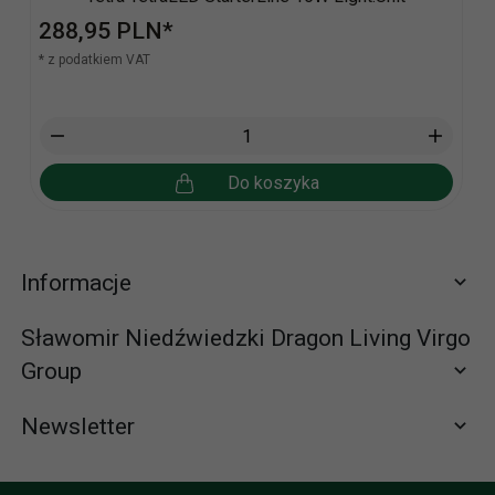
288,
95
PLN*
* z podatkiem VAT
Do koszyka
Informacje
Sławomir Niedźwiedzki Dragon Living Virgo
Group
Newsletter
Zapisz się do newslettera
665065310 (58) 672-65-61