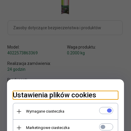
Zasoby dotyczące bezpieczeństwa i produktów
Model:
Waga produktu:
4022573863369
0.2000
kg
Realizacja zamówienia:
24 godzin
Producent:
Juwel
Ustawienia plików cookies
Wymagane ciasteczka
KUP TERAZ!
Marketingowe ciasteczka