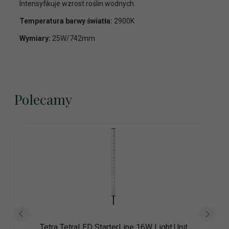
Intensyfikuje wzrost roślin wodnych.
Temperatura barwy światła:
2900K
Wymiary:
25W/742mm
Polecamy
Tetra TetraLED StarterLine 16W Light.Unit