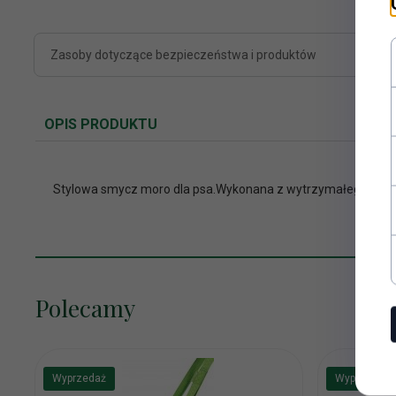
Zasoby dotyczące bezpieczeństwa i produktów
OPIS PRODUKTU
Stylowa smycz moro dla psa.Wykonana z wytrzymałego nylo
Polecamy
Wyprzedaż
Wyprzedaż