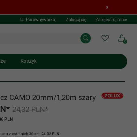
x
Porównywarka
Zaloguj się
Zarejestruj mnie
0
aże
Koszyk
ycz CAMO 20mm/1,20m szary
N*
24,32 PLN*
86 PLN
uktu z ostatnich 30 dni:
24.32 PLN