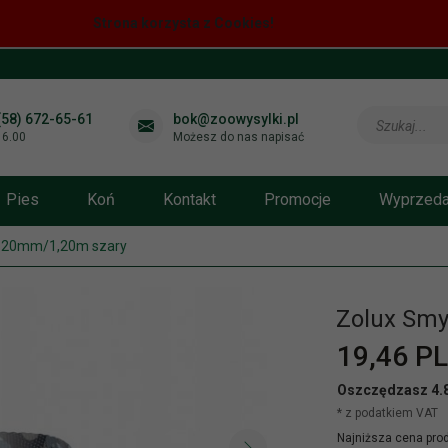
Strona korzysta z Cookies!
(58) 672-65-61
bok@zoowysylki.pl
Szukaj...
-16.00
Możesz do nas napisać
Pies
Koń
Kontakt
Promocje
Wyprzed
 20mm/1,20m szary
Zolux Sm
19,
46
PL
Oszczędzasz 4.
* z podatkiem VAT
Najniższa cena prod