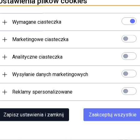
Ustawienia plików cookies
Wymagane ciasteczka
Marketingowe ciasteczka
Analityczne ciasteczka
nu.Smycz można prać w pralce w temperaturze 30°C.Długość smyczy: 
Wysyłanie danych marketingowych
Reklamy spersonalizowane
Zapisz ustawienia i zamknij
Zaakceptuj wszystkie
Wyprzedaż