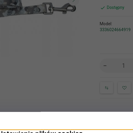
Dostępny
Model:
3336024664919