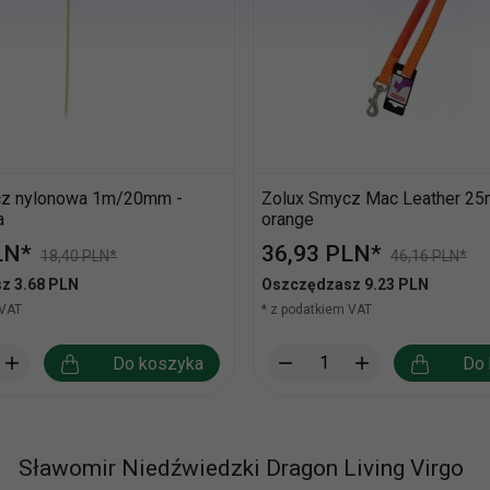
cz nylonowa 1m/20mm -
Zolux Smycz Mac Leather 2
a
orange
LN*
36,
93
PLN*
18,40 PLN*
46,16 PLN*
z 3.68 PLN
Oszczędzasz 9.23 PLN
 VAT
* z podatkiem VAT
Do koszyka
Do 
Sławomir Niedźwiedzki Dragon Living Virgo