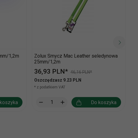
5mm/1,2m
Zolux Smycz Mac Leather seledynowa
S
25mm/1,2m
zi
36,
93
PLN*
2
46,16 PLN*
Oszczędzasz 9.23 PLN
Os
* z podatkiem VAT
* 
koszyka
Do koszyka