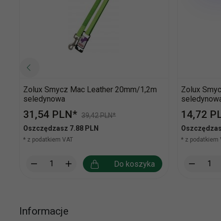
Zolux Smycz Mac Leather 20mm/1,2m
Zolux Smy
seledynowa
seledynow
31,
54
PLN*
14,
72
P
39,42 PLN*
Oszczędzasz 7.88 PLN
Oszczędzas
* z podatkiem VAT
* z podatkiem
Do koszyka
Informacje