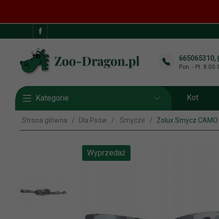
665065310, 
Pon. - Pt. 8.00
Kot
Kategorie
Strona główna
Dla Psów
Smycze
Zolux Smycz CAMO
Wyprzedaż