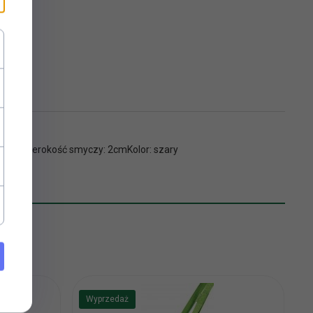
1,2mSzerokość smyczy: 2cmKolor: szary
Wyprzedaż