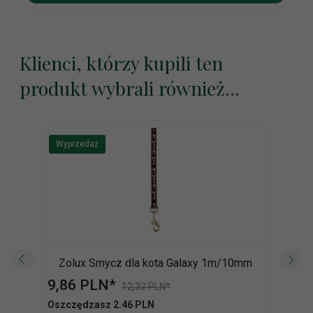
Klienci, którzy kupili ten
produkt wybrali również...
Wyprzedaż
Wyp
Zolux Smycz dla kota Galaxy 1m/10mm
Zol
9,
86
PLN*
9,
4
12,32 PLN*
Oszczędzasz 2.46 PLN
Oszc