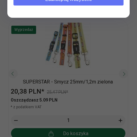
Polecamy
Wyprzedaż
SUPERSTAR - Smycz 25mm/1,2m zielona
20,
38
PLN*
25,47 PLN*
Oszczędzasz 5.09 PLN
* z podatkiem VAT
Do koszyka