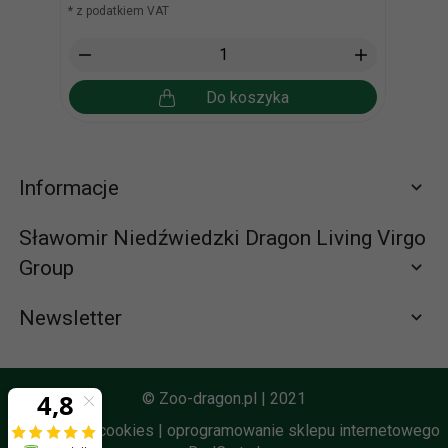
* z podatkiem VAT
* z po
Do koszyka
Informacje
Sławomir Niedźwiedzki Dragon Living Virgo
Group
Newsletter
Zapisz się do newslettera
665065310 (58) 672-65-61
© Zoo-dragon.pl | 2021
zamowienia@zoo-dragon.pl
Informacja o cookies
|
oprogramowanie sklepu internetowego