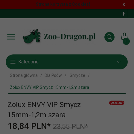
Strona korzysta z Cookies!
x
0
Kategorie
Strona główna
Dla Psów
Smycze
Zolux ENVY VIP Smycz 15mm-1,2m szara
Zolux ENVY VIP Smycz
15mm-1,2m szara
18,
84
PLN*
23,55 PLN*