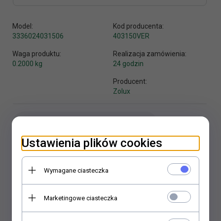
Model:
Kod producenta:
3336024031506
403150VER
Waga produktu:
Realizacja zamówienia:
0.2000
kg
24 godzin
Producent:
Zolux
Ustawienia plików cookies
KUP TERAZ!
Wymagane ciasteczka
Marketingowe ciasteczka