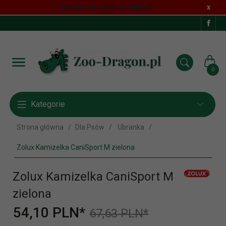
Strona korzysta z Cookies!
x
0
Kategorie
Strona główna
Dla Psów
Ubranka
Zolux Kamizelka CaniSport M zielona
Zolux Kamizelka CaniSport M
zielona
54,
10
PLN*
67,63 PLN*