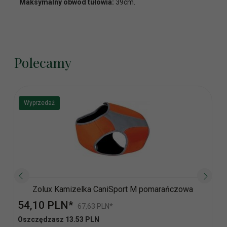
Maksymalny obwód tułowia:
39cm.
Polecamy
Wyprzedaż
Zolux Kamizelka CaniSport M pomarańczowa
54,
10
PLN*
67,63 PLN*
Oszczędzasz 13.53 PLN