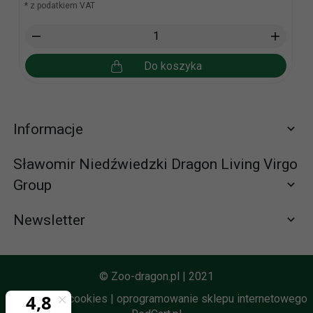
* z podatkiem VAT
Do koszyka
Informacje
Sławomir Niedźwiedzki Dragon Living Virgo
Group
Newsletter
Zapisz się do newslettera
665065310 (58) 672-65-61
© Zoo-dragon.pl | 2021
zamowienia@zoo-dragon.pl
Informacja o cookies
|
oprogramowanie sklepu internetowego