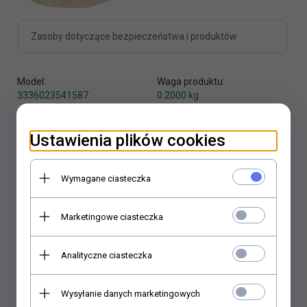
Zasoby dotyczące bezpieczeństwa i produktów
Model:
Waga produktu:
3336023541587
0.2000
kg
Realizacja zamówienia:
24 godzin
Ustawienia plików cookies
Producent:
Zolux
Wymagane ciasteczka
Marketingowe ciasteczka
Analityczne ciasteczka
KUP TERAZ!
Wysyłanie danych marketingowych