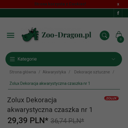
Strona korzysta z Cookies!
x
0
Kategorie
Strona główna
Akwarystyka
Dekoracje sztuczne
Zolux Dekoracja akwarystyczna czaszka nr 1
Zolux Dekoracja
akwarystyczna czaszka nr 1
29,
39
PLN*
36,74 PLN*