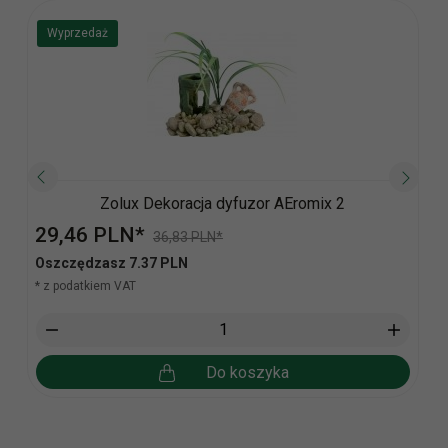
Wyprzedaż
Zolux Dekoracja dyfuzor AEromix 2
29,
46
PLN*
36,83 PLN*
Oszczędzasz 7.37 PLN
* z podatkiem VAT
Do koszyka