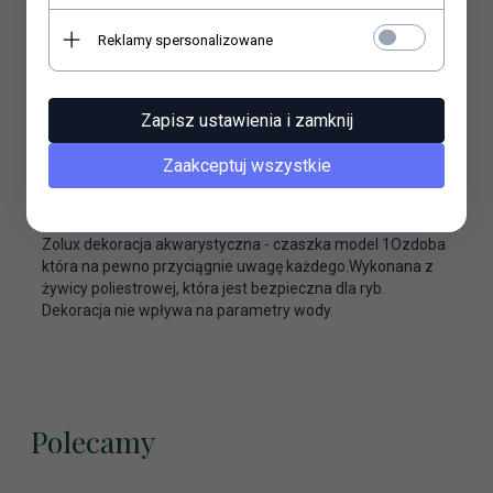
Reklamy spersonalizowane
Zapisz ustawienia i zamknij
Zaakceptuj wszystkie
OPIS PRODUKTU
Zolux dekoracja akwarystyczna - czaszka model 1Ozdoba
która na pewno przyciągnie uwagę każdego.Wykonana z
żywicy poliestrowej, która jest bezpieczna dla ryb.
Dekoracja nie wpływa na parametry wody.
Polecamy