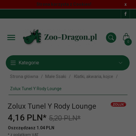
Strona korzysta z Cookies!
x
0
Kategorie
Strona główna
Małe Ssaki
Klatki, akwaria, kojce
Zolux Tunel Y Rody Lounge
Zolux Tunel Y Rody Lounge
4,
16
PLN*
5,20 PLN*
Oszczędzasz 1.04 PLN
* z podatkiem VAT