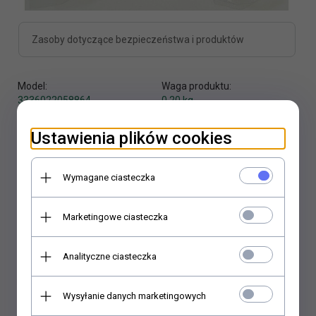
Zasoby dotyczące bezpieczeństwa i produktów
Model:
Waga produktu:
3336022058864
0.20
kg
Realizacja zamówienia:
Ustawienia plików cookies
24 godzin
Producent:
Wymagane ciasteczka
Zolux
Marketingowe ciasteczka
Analityczne ciasteczka
KUP TERAZ!
Wysyłanie danych marketingowych