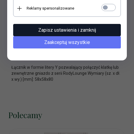
Reklamy spersonalizowane
Zapisz ustawienia i zamknij
Zaakceptuj wszystkie
OPIS PRODUKTU
Łącznik w formie litery Y pozwalający połączyć klatkę lub
zewnętrzne gniazdo z serii RodyLounge.Wymiary (sz. x dł.
x wy.) [mm]: 58x58x80
Polecamy