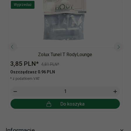
Wyprzedaż
Zolux Tunel T RodyLounge
3,
85
PLN*
4,81 PLN*
Oszczędzasz 0.96 PLN
* z podatkiem VAT
Do koszyka
Informacje