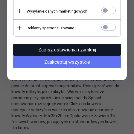
Wysyłanie danych marketingowych
Reklamy spersonalizowane
OPIS PRODUKTU
Zapisz ustawienia i zamknij
Zaakceptuj wszystkie
Jednorazowe worki do kuwety to łatwy i szybki sposób na
utrzymanie kociej toalety w czystości.Worki do kuwety
wykonano z bardzo solidnej, wytrzymałej folii. Są łatwe do
założenia i nie zsuwają się z kuwety. Ich rozmiar doskonale
pasuje do prostokątnych pojemników. Pasują zarówno do
kuwety odkrytej jak i zakrytej. Woreczki są bardzo
pomocne przy opróżnianiu kociej toalety Sposób
stosowania: rozciągnąć worek CloFix na kuwecie,
następnie nałożyć na wierzch obramowanie ochronne
kuwety.Wymiary: 50x35x20 cmOpakowanie zawiera 15
foliowych worków, pasujących do standardowych kuwet
dla kotów.