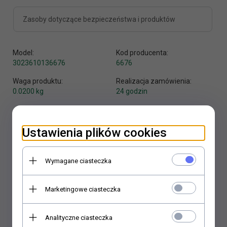
Zasoby dotyczące bezpieczeństwa i produktów
Model:
Kod producenta:
3023610136676
6676
Waga produktu:
Realizacja zamówienia:
0.0200
kg
24 godzin
Producent:
Vitakraft
Ustawienia plików cookies
Wymagane ciasteczka
Marketingowe ciasteczka
KUP TERAZ!
Analityczne ciasteczka