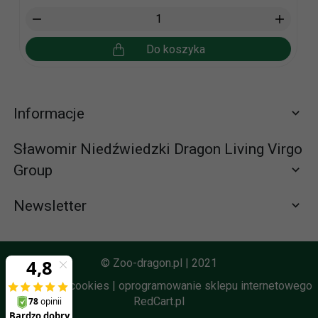
Do koszyka
Informacje
Sławomir Niedźwiedzki Dragon Living Virgo
Group
Newsletter
Zapisz się do newslettera
665065310 (58) 672-65-61
© Zoo-dragon.pl | 2021
zamowienia@zoo-dragon.pl
Informacja o cookies
|
oprogramowanie sklepu internetowego
RedCart.pl