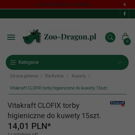
Strona korzysta z Cookies!
x
0
Kategorie
Strona główna
Dla Kotów
Kuwety
Vitakraft CLOFIX torby higieniczne do kuwety 15szt.
Vitakraft CLOFIX torby
higieniczne do kuwety 15szt.
14,
01
PLN*
* z podatkiem VAT